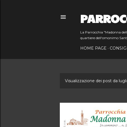
PARROC
La Parrocchia "Madonna dell'O
quartiere dell'omonimo Sant
HOME PAGE
CONSIG
Visualizzazione dei post da lugl
P
o
s
t